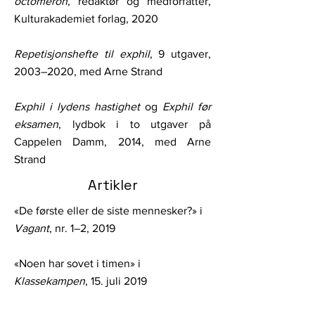
octomeron
, redaktør og medforfatter,
Kulturakademiet forlag, 2020
Repetisjonshefte til exphil
, 9 utgaver,
2003–2020, med Arne Strand
Exphil i lydens hastighet
og
Exphil før
eksamen
, lydbok i to utgaver på
Cappelen Damm, 2014, med Arne
Strand
Artikler
«De første eller de siste mennesker?» i
Vagant
, nr. 1–2, 2019
«Noen har sovet i timen» i
Klassekampen
, 15. juli 2019